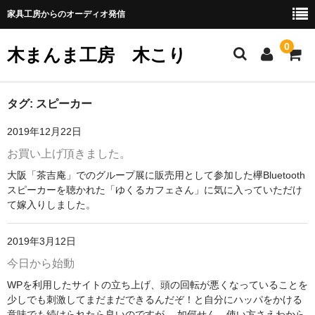
家具工房からのオーディオ発信
0
木まんま工房 木こり
ホーム
タグ:
スピーカー
2019年12月22日
注文家具
お買い上げ頂きました。
無垢材で作るパーソナルスピーカー
大阪「茶吉庵」でのグループ展に販売用として参加した欅Bluetooth
スピーカーを聴かれた「ゆくるカフェさん」に気に入っていただけ
ネット販売
て嫁入りしました。
shure M44シリーズのWood化
2019年3月12日
woodヘッドシェル
今日から始動
SHURE V-15typeⅢのwoodハウジング化
WPを利用したサイトの立ち上げ、頭の回転が悪くなっていることを
少しでも刺激してまだまだできるんだぞ！と自分にハッパをかける
中電MG3675カートリッジのwoodハウジング化
意味でも続けられたら良いのですが。 如何せん、使い方さえわから