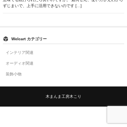
ずじまいで、上手に活用できないのです […]
欅製スタイラス（レコード針）ケース
欅製Bluetoothスピーカー
木製名刺入れ
Welcart カテゴリー
垂撥
インテリア関連
神代杉垂撥
オーディオ関連
屋久杉垂撥
装飾小物
神代欅垂撥
柿・黒柿垂撥
木まんま工房木こり
箭幹八幡宮の杉垂撥
欅、桐バスレフスピーカー