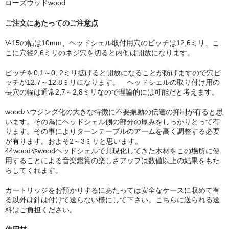
ローズウッドwood
ご注文にあたってのご注意点
V-15の幅は10mm、ヘッドシェル取付用穴のピッチは12,6ミリ、こ
こに穴径2,6ミリのネジ穴を切ると内側は開放になります。
ピッチを0,1～0, 2ミリ拡げると開放になることが防げますので穴ピ
ッチが12.7～12.8ミリになります。 ヘッドシェルの取り付け用の
長穴の幅は通常2,7～2,8ミリなので理論的には可能だと考えます。
woodハウジング化の大きな特徴に不要振動の伝達の抑制が有ると思
います。その為にヘッドシェル側の部分の厚みをしっかりとって有
ります。その事によりターンテーブルのアームを高く調整する必要
が有ります。およそ2～3ミリと思います。
44woodやwoodヘッドシェルで具現化してきた木材をこの場所に使
用することによる音楽鑑賞の楽しさアップは数値以上の結果をもた
らしてくれます。
カートリッジをお預かりするにあたっては安全なケースに収めて有
る以外は針は付けて送らない様にして下さい。こちらに送られる送
料はご負担ください。