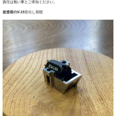
責任は無い事とご承知ください。
欅製スタイラス（レコード針）ケース
改造前のV-15
音出し視聴
欅製Bluetoothスピーカー
木製名刺入れ
垂撥
神代杉垂撥
屋久杉垂撥
神代欅垂撥
柿・黒柿垂撥
箭幹八幡宮の杉垂撥
欅、桐バスレフスピーカー