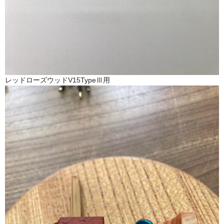
レッドローズウッドV15TypeⅢ用