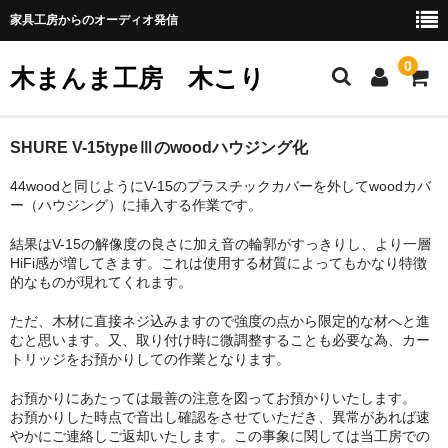
家具工房からのオーディオ発信
0
木まんま工房 木こり
ホーム
SHURE V-15typeⅢのwoodハウジング化
44woodと同じようにV-15のプラスチックカバーを外してwoodカバ
注文家具
ー（ハウジング）に挿入する作業です。
無垢材で作るパーソナルスピーカー
結果はV-15の解像度の良さに加え音の輪郭がすっきりし、より一層
HiFi感が増してきます。これは使用する材質によってもかなり特徴
ネット販売
的なものが現れてくれます。
shure M44シリーズのWood化
ただ、木材に直接ネジ込みますので強度の点から限定的な材へと進
むと思います。又、取り付け時に微調整することも必要な為、カー
woodヘッドシェル
トリッジをお預かりしての作業となります。
SHURE V-15typeⅢのwoodハウジング化
お預かりにあたっては最善の注意を図ってお預かりいたします。
お預かりした時点で音出し確認をさせていただき、異常があれば速
やかにご連絡しご返却いたします。この事象に関しては当工房での
中電MG3675カートリッジのwoodハウジング化