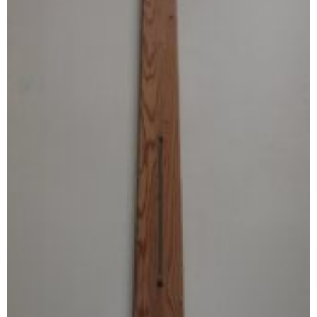
欅製スタイラス（レコード針）ケース
欅製Bluetoothスピーカー
木製名刺入れ
垂撥
神代杉垂撥
屋久杉垂撥
神代欅垂撥
柿・黒柿垂撥
箭幹八幡宮の杉垂撥
欅、桐バスレフスピーカー