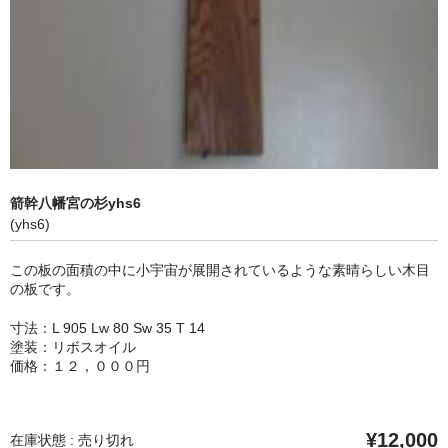
壁掛け式ヘッドシェルスタンド
神代杉 菱のイヤリング
ハートイヤリング
カート
ブログ
箭幹八幡宮の杉yhs6
プロフィール
(yhs6)
プライバシーポリシー
この板の面積の中に小宇宙が展開されているような素晴らしい木目
の板です。
通信販売法に基づく表示
寸法：L 905 Lw 80 Sw 35 T 14
お問い合わせ
塗装：リボスオイル
価格：１２，０００円
¥12,000
在庫状態 : 売り切れ