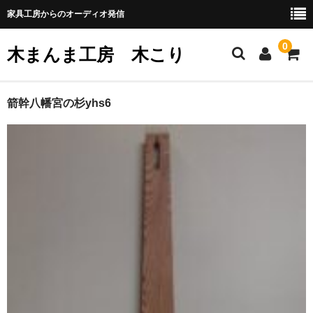
家具工房からのオーディオ発信
0
木まんま工房 木こり
ホーム
箭幹八幡宮の杉yhs6
注文家具
無垢材で作るパーソナルスピーカー
ネット販売
shure M44シリーズのWood化
woodヘッドシェル
SHURE V-15typeⅢのwoodハウジング化
中電MG3675カートリッジのwoodハウジング化