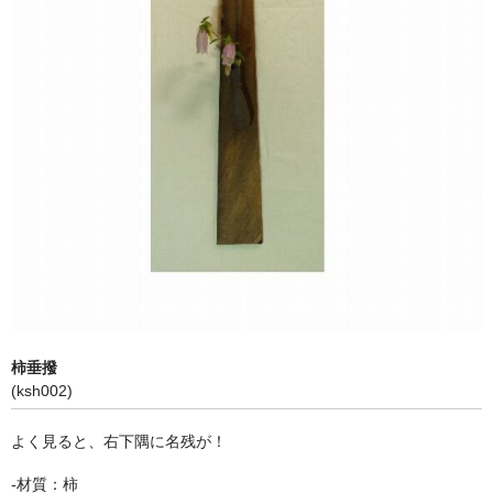
欅製スタイラス（レコード針）ケース
欅製Bluetoothスピーカー
木製名刺入れ
垂撥
神代杉垂撥
屋久杉垂撥
神代欅垂撥
柿・黒柿垂撥
柿垂撥
(ksh002)
箭幹八幡宮の杉垂撥
よく見ると、右下隅に名残が！
欅、桐バスレフスピーカー
-材質：柿