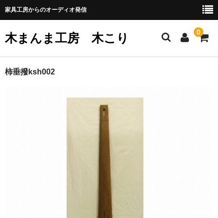
家具工房からのオーディオ発信
0
木まんま工房 木こり
ホーム
柿垂撥ksh002
注文家具
無垢材で作るパーソナルスピーカー
ネット販売
shure M44シリーズのWood化
woodヘッドシェル
SHURE V-15typeⅢのwoodハウジング化
中電MG3675カートリッジのwoodハウジング化