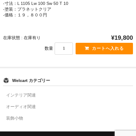
壁掛け式ヘッドシェルスタンド
-寸法：L 1105 Lw 100 Sw 50 T 10
-塗装：プラネットクリア
神代杉 菱のイヤリング
-価格：１９，８００円
ハートイヤリング
¥19,800
在庫状態 : 在庫有り
カート
数量
ブログ
プロフィール
プライバシーポリシー
Welcart カテゴリー
通信販売法に基づく表示
インテリア関連
お問い合わせ
オーディオ関連
装飾小物