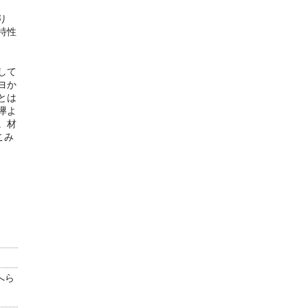
り
特性
して
ヨか
とは
欅よ
。材
こみ
へら