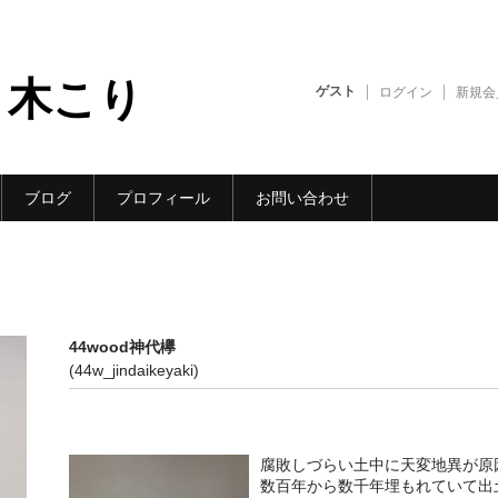
 木こり
ゲスト
ログイン
新規会
ブログ
プロフィール
お問い合わせ
44wood神代欅
(44w_jindaikeyaki)
腐敗しづらい土中に天変地異が原
数百年から数千年埋もれていて出