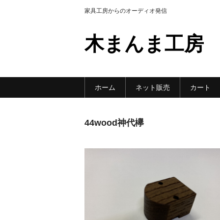
家具工房からのオーディオ発信
木まんま工房
ホーム
ネット販売
カート
44wood神代欅