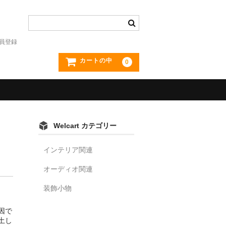
員登録
カートの中
0
Welcart カテゴリー
インテリア関連
オーディオ関連
装飾小物
因で
土し