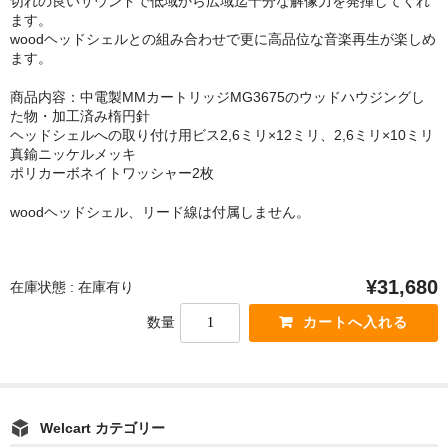
切れの良いサウンドで低域から広域迄十分な解像力を発揮してくれ
ます。
woodヘッドシェルとの組み合わせで更に高品位な音楽再生が楽しめ
ます。
商品内容：中電製MMカートリッジMG3675のウッドハウジングし
た物・加工済み楕円針
ヘッドシェルへの取り付け用ビス2,6ミリ×12ミリ、2,6ミリ×10ミリ
真鍮ニッケルメッキ
ポリカーボネイトワッシャー2枚
woodヘッドシェル、リード線は付属しません。
¥31,680
在庫状態 : 在庫有り
数量
Welcart カテゴリー