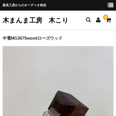
家具工房からのオーディオ発信
0
木まんま工房 木こり
ホーム
中電MG3675woodローズウッド
注文家具
無垢材で作るパーソナルスピーカー
ネット販売
shure M44シリーズのWood化
woodヘッドシェル
SHURE V-15typeⅢのwoodハウジング化
中電MG3675カートリッジのwoodハウジング化