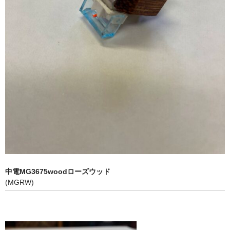
欅製スタイラス（レコード針）ケース
欅製Bluetoothスピーカー
木製名刺入れ
垂撥
神代杉垂撥
屋久杉垂撥
神代欅垂撥
柿・黒柿垂撥
中電MG3675woodローズウッド
(MGRW)
箭幹八幡宮の杉垂撥
欅、桐バスレフスピーカー