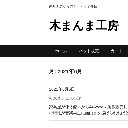
家具工房からのオーディオ発信
木まんま工房
ホーム
ネット販売
カート
月:
2021年6月
2021年6月6日
woodシェル試作
家具屋が使う銘木から44woodを製作販売
の特性が音楽再生に面白さを拡げられれば