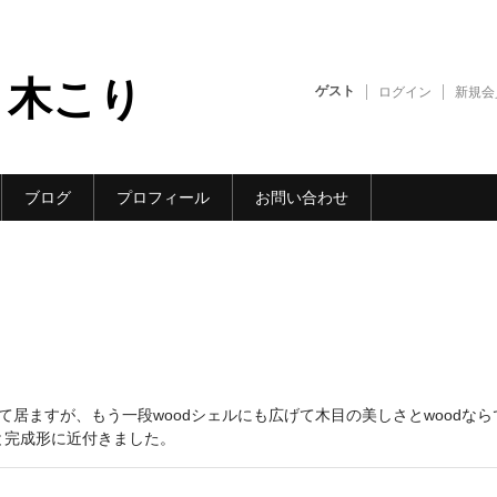
 木こり
ゲスト
ログイン
新規会
ブログ
プロフィール
お問い合わせ
して居ますが、もう一段woodシェルにも広げて木目の美しさとwoodなら
と完成形に近付きました。