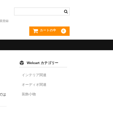
員登録
カートの中
0
Welcart カテゴリー
インテリア関連
オーディオ関連
装飾小物
では